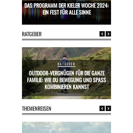
CHE 2024:
DAS PROGRAMM DER KIELER WOCHE 2024:
DAS PROG
E
EIN FEST FÜR ALLE SINNE
RATGEBER
RATGEBER
OUTDOOR-VERGNÜGEN FÜR DIE GANZE
RICKS FÜR
FAMILIE: WIE DU BEWEGUNG UND SPASS K
MIETWAGE
OMBINIEREN KANNST
THEMENREISEN