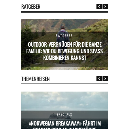
RATGEBER
RATGEBER
OUTDOOR-VERGNÜGEN FÜR DIE GANZE
RICKS FÜR
FAMILIE: WIE DU BEWEGUNG UND SPASS K
MIETWAGE
OMBINIEREN KANNST
THEMENREISEN
SPECIALS
HRT IM
«NORWEGIAN BREAKAWAY» FÄHRT IM
«NORW
ÜNDE