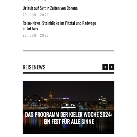
Urlaub auf Sylt in Zeiten von Corona
26. JUNI 2020
Reise-News: Steinböcke im Pitztal und Radwege
in Tel Aviv
26. JUNI 2020
REISENEWS
EUROPA
CHE 2024:
DAS PROGRAMM DER KIELER WOCHE 2024:
DAS PROG
E
EIN FEST FÜR ALLE SINNE