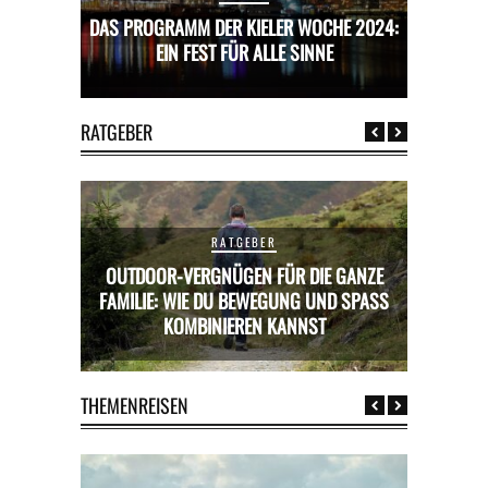
CHE 2024:
DAS PROGRAMM DER KIELER WOCHE 2024:
DAS PROG
E
EIN FEST FÜR ALLE SINNE
RATGEBER
RATGEBER
OUTDOOR-VERGNÜGEN FÜR DIE GANZE
RICKS FÜR
FAMILIE: WIE DU BEWEGUNG UND SPASS K
MIETWAGE
OMBINIEREN KANNST
THEMENREISEN