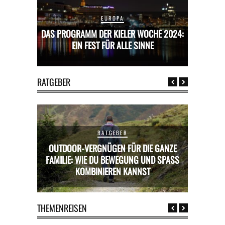
EUROPA
CHE 2024:
DAS PROGRAMM DER KIELER WOCHE 2024:
DAS PROG
E
EIN FEST FÜR ALLE SINNE
RATGEBER
RATGEBER
OUTDOOR-VERGNÜGEN FÜR DIE GANZE
RICKS FÜR
FAMILIE: WIE DU BEWEGUNG UND SPASS K
MIETWAGE
OMBINIEREN KANNST
THEMENREISEN