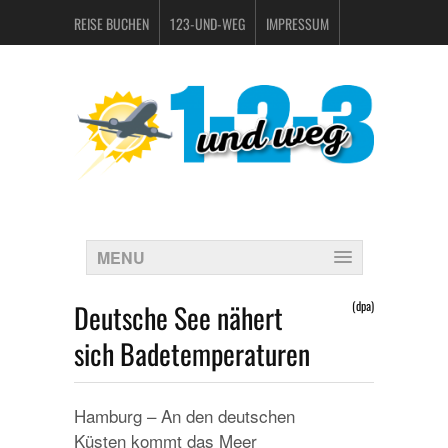
REISE BUCHEN
123-UND-WEG
IMPRESSUM
DATENSCHUTZERKLÄRUNG
MENU
Deutsche See nähert
(dpa)
sich Badetemperaturen
Hamburg – An den deutschen
Küsten kommt das Meer