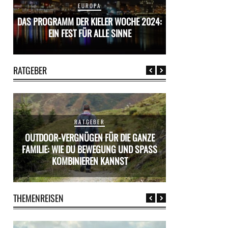
EUROPA
24:
DAS PROGRAMM DER KIELER WOCHE 2024:
DAS PROGRAMM D
EIN FEST FÜR ALLE SINNE
EIN FES
RATGEBER
RATGEBER
OUTDOOR-VERGNÜGEN FÜR DIE GANZE
ÜR
FAMILIE: WIE DU BEWEGUNG UND SPASS K
MIETWAGEN BUCH
OMBINIEREN KANNST
PR
THEMENREISEN