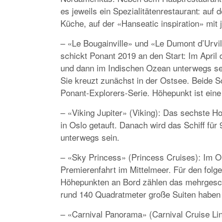
es jeweils ein Spezialitätenrestaurant: auf
Küche, auf der «Hanseatic inspiration» mi
– «Le Bougainville» und «Le Dumont d’Urvil
schickt Ponant 2019 an den Start: Im April 
und dann im Indischen Ozean unterwegs sein
Sie kreuzt zunächst in der Ostsee. Beide Sc
Ponant-Explorers-Serie. Höhepunkt ist ein
– «Viking Jupiter» (Viking): Das sechste H
in Oslo getauft. Danach wird das Schiff fü
unterwegs sein.
– «Sky Princess» (Princess Cruises): Im Ok
Premierenfahrt im Mittelmeer. Für den folg
Höhepunkten an Bord zählen das mehrgesch
rund 140 Quadratmeter große Suiten haben d
– «Carnival Panorama» (Carnival Cruise Line