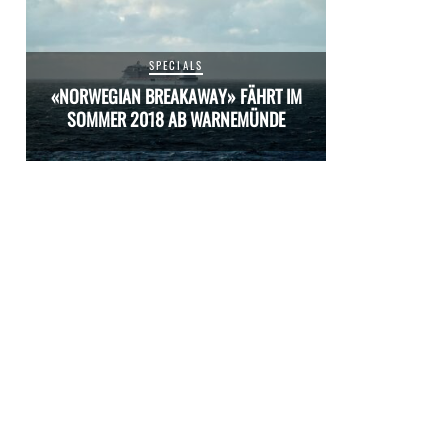
SPECIALS
M
«NORWEGIAN BREAKAWAY» FÄHRT IM
«NORWEGIAN 
SOMMER 2018 AB WARNEMÜNDE
SOMMER 20