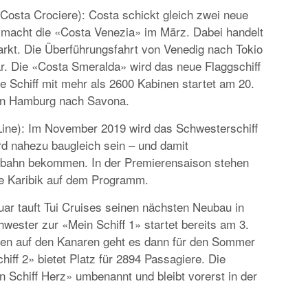
EUROPA
osta Crociere): Costa schickt gleich zwei neue
DAS PROGRAMM DER KIELER WOCHE 20
g macht die «Costa Venezia» im März. Dabei handelt
EIN FEST FÜR ALLE SINNE
Markt. Die Überführungsfahrt von Venedig nach Tokio
r. Die «Costa Smeralda» wird das neue Flaggschiff
e Schiff mit mehr als 2600 Kabinen startet am 20.
n Hamburg nach Savona.
ine): Im November 2019 wird das Schwesterschiff
ird nahezu baugleich sein – und damit
rtbahn bekommen. In der Premierensaison stehen
RATGEBER
he Karibik auf dem Programm.
MIETWAGEN BUCHEN: TIPPS & TRICKS F
uar tauft Tui Cruises seinen nächsten Neubau in
PREISVORTEILE
wester zur «Mein Schiff 1» startet bereits am 3.
ten auf den Kanaren geht es dann für den Sommer
hiff 2» bietet Platz für 2894 Passagiere. Die
in Schiff Herz» umbenannt und bleibt vorerst in der