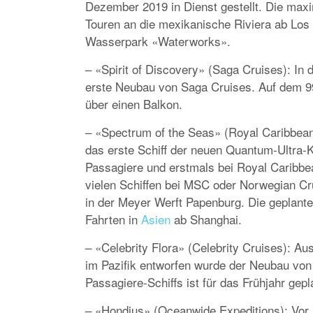
Dezember 2019 in Dienst gestellt. Die max
Touren an die mexikanische Riviera ab Los 
Wasserpark «Waterworks».
– «Spirit of Discovery» (Saga Cruises): In 
erste Neubau von Saga Cruises. Auf dem 99
über einen Balkon.
– «Spectrum of the Seas» (Royal Caribbean)
das erste Schiff der neuen Quantum-Ultra-K
Passagiere und erstmals bei Royal Caribbea
vielen Schiffen bei MSC oder Norwegian Cr
in der Meyer Werft Papenburg. Die geplante 
Fahrten in
Asien
ab Shanghai.
– «Celebrity Flora» (Celebrity Cruises): Au
im Pazifik entworfen wurde der Neubau von 
Passagiere-Schiffs ist für das Frühjahr gepl
– «Hondius» (Oceanwide Expeditions): Vor al