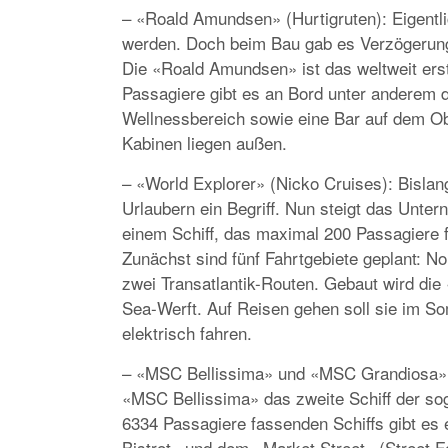
– «Roald Amundsen» (Hurtigruten): Eigentli
werden. Doch beim Bau gab es Verzögerunge
Die «Roald Amundsen» ist das weltweit erst
Passagiere gibt es an Bord unter anderem d
Wellnessbereich sowie eine Bar auf dem Obe
Kabinen liegen außen.
– «World Explorer» (Nicko Cruises): Bislan
Urlaubern ein Begriff. Nun steigt das Unte
einem Schiff, das maximal 200 Passagiere f
Zunächst sind fünf Fahrtgebiete geplant: N
zwei Transatlantik-Routen. Gebaut wird die
Sea-Werft. Auf Reisen gehen soll sie im So
elektrisch fahren.
– «MSC Bellissima» und «MSC Grandiosa» 
«MSC Bellissima» das zweite Schiff der so
6334 Passagiere fassenden Schiffs gibt es 
Bistrot» und dem «Market Street» (Street 