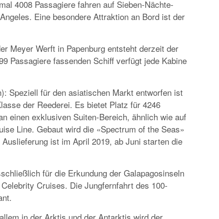
imal 4008 Passagiere fahren auf Sieben-Nächte-
Angeles. Eine besondere Attraktion an Bord ist der
der Meyer Werft in Papenburg entsteht derzeit der
9 Passagiere fassenden Schiff verfügt jede Kabine
: Speziell für den asiatischen Markt entworfen ist
lasse der Reederei. Es bietet Platz für 4246
n einen exklusiven Suiten-Bereich, ähnlich wie auf
uise Line. Gebaut wird die «Spectrum of the Seas»
Auslieferung ist im April 2019, ab Juni starten die
sschließlich für die Erkundung der Galapagosinseln
Celebrity Cruises. Die Jungfernfahrt des 100-
ant.
lem in der Arktis und der Antarktis wird der