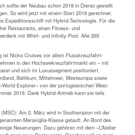
ch sollte der Neubau schon 2018 in Dienst gestellt
n. So wird jetzt mit einem Start 2019 gerechnet.
SPECIALS
e Expeditionsschiff mit Hybrid-Technologie. Für die
«NORWEGIAN BREAKAWAY» FÄHRT I
rei Restaurants, einen Fitness- und
SOMMER 2018 AB WARNEMÜNDE
rdeck mit Whirl- und Infinity-Pool. Alle 265
g ist Nicko Cruises vor allem Flusskreuzfahrt-
rnehmen in den Hochseekreuzfahrtmarkt ein – mit
asst und sich im Luxussegment positioniert.
ordland, Baltikum, Mittelmeer, Westeuropa sowie
 «World Explorer» von der portugiesischen West-
mmer 2019. Dank Hybrid-Antrieb kann sie teils
(MSC): Am 2. März wird in Southampton mit der
genannten Meraviglia-Klasse getauft. An Bord des
einige Neuerungen. Dazu gehören mit dem «L’Atelier
Food) zwei neue Restaurants. Daneben soll es zwei