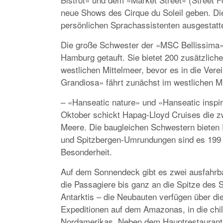
neue Shows des Cirque du Soleil geben. D
persönlichen Sprachassistenten ausgestatte
Die große Schwester der «MSC Bellissima»
Hamburg getauft. Sie bietet 200 zusätzlich
westlichen Mittelmeer, bevor es in die Ver
Grandiosa» fährt zunächst im westlichen Mi
– «Hanseatic nature» und «Hanseatic inspir
Oktober schickt Hapag-Lloyd Cruises die zw
Meere. Die baugleichen Schwestern bieten P
und Spitzbergen-Umrundungen sind es 199 G
Besonderheit.
Auf dem Sonnendeck gibt es zwei ausfahrba
die Passagiere bis ganz an die Spitze des S
Antarktis – die Neubauten verfügen über di
Expeditionen auf dem Amazonas, in die chi
Nordamerikas. Neben dem Hauptrestaurant 