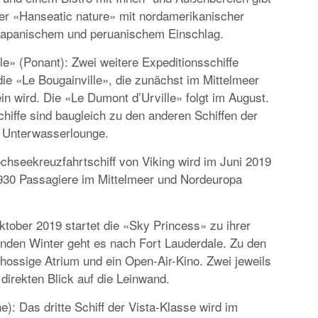
 der «Hanseatic nature» mit nordamerikanischer
t japanischem und peruanischem Einschlag.
le» (Ponant): Zwei weitere Expeditionsschiffe
die «Le Bougainville», die zunächst im Mittelmeer
 wird. Die «Le Dumont d’Urville» folgt im August.
hiffe sind baugleich zu den anderen Schiffen der
e Unterwasserlounge.
ochseekreuzfahrtschiff von Viking wird im Juni 2019
r 930 Passagiere im Mittelmeer und Nordeuropa
tober 2019 startet die «Sky Princess» zu ihrer
enden Winter geht es nach Fort Lauderdale. Zu den
ossige Atrium und ein Open-Air-Kino. Zwei jeweils
irekten Blick auf die Leinwand.
): Das dritte Schiff der Vista-Klasse wird im