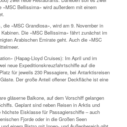
ie «MSC Bellissima» wird außerdem mit einem
t.
, die «MSC Grandiosa», wird am 9. November in
e Kabinen. Die «MSC Bellissima» fährt zunächst im
einigten Arabischen Emirate geht. Auch die «MSC
ttelmeer.
ation» (Hapag-Lloyd Cruises): Im April und im
ei neue Expeditionskreuzfahrtschiffe auf die
latz für jeweils 230 Passagiere, bei Antarktisreisen
äste. Der große Anteil offener Deckfläche ist eine
re gläserne Balkone, auf dem Vorschiff gelangen
chiffs. Geplant sind neben Reisen in Arktis und
e höchste Eisklasse für Passagierschiffe – auch
lenischen Fjorde oder in die Großen Seen
und einem Bistro mit Innen- und Außenbereich gibt