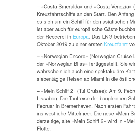
– «Costa Smeralda» und «Costa Venezia» (C
Kreuzfahrtschiffe an den Start. Den Anfan
es sich um ein Schiff für den asiatischen 
ist aber auch für europäische Gäste buchba
der Reederei in
Europa
. Das LNG-betrieben
Oktober 2019 zu einer ersten
Kreuzfahrt
vo
– «Norwegian Encore» (Norwegian Cruise L
der «Norwegian Bliss» fertiggestellt. Sie w
wahrscheinlich auch eine spektakuläre Ka
siebentägige Reisen ab Miami in die östlic
– «Mein Schiff 2» (Tui Cruises): Am 9. Febr
Lissabon. Die Taufreise der baugleichen Sch
Februar in Bremerhaven. Nach ersten Fahr
ins westliche Mittelmeer. Die neue «Mein Sc
derzeitige, alte «Mein Schiff 2» wird in «Me
Flotte.