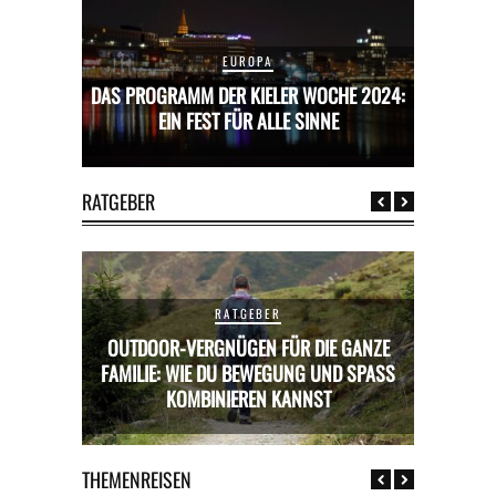
EUROPA
CHE 2024:
DAS PROGRAMM DER KIELER WOCHE 2024:
DAS PROG
E
EIN FEST FÜR ALLE SINNE
RATGEBER
RATGEBER
OUTDOOR-VERGNÜGEN FÜR DIE GANZE
RICKS FÜR
FAMILIE: WIE DU BEWEGUNG UND SPASS K
MIETWAGE
OMBINIEREN KANNST
THEMENREISEN