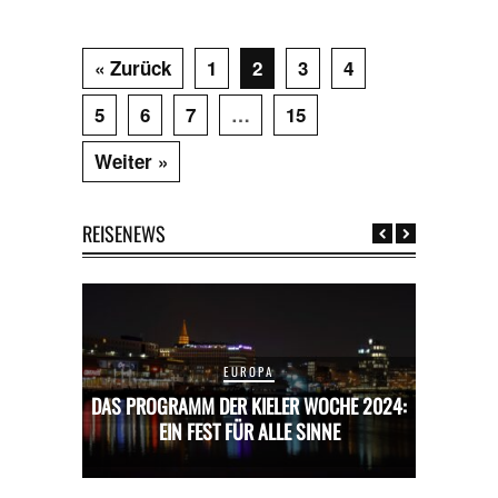
« Zurück
1
2
3
4
5
6
7
…
15
Weiter »
REISENEWS
EUROPA
CHE 2024:
DAS PROGRAMM DER KIELER WOCHE 2024:
DAS PROG
E
EIN FEST FÜR ALLE SINNE