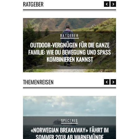
RATGEBER
RATGEBER
OUTDOOR-VERGNÜGEN FÜR DIE GANZE
RICKS FÜR
FAMILIE: WIE DU BEWEGUNG UND SPASS K
MIETWAGE
OMBINIEREN KANNST
THEMENREISEN
SPECIALS
HRT IM
«NORWEGIAN BREAKAWAY» FÄHRT IM
«NORW
ÜNDE
SOMMER 2018 AB WARNEMÜNDE
SOM