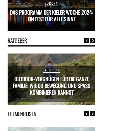
EUROPA
24:
DAS PROGRAMM DER KIELER WOCHE 2024:
DAS PROGRAMM D
EIN FEST FÜR ALLE SINNE
EIN FES
RATGEBER
RATGEBER
OUTDOOR-VERGNÜGEN FÜR DIE GANZE
ÜR
FAMILIE: WIE DU BEWEGUNG UND SPASS K
MIETWAGEN BUCH
OMBINIEREN KANNST
PR
THEMENREISEN