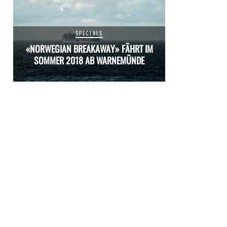
SPECIALS
M
«NORWEGIAN BREAKAWAY» FÄHRT IM
«NORWEGIAN 
SOMMER 2018 AB WARNEMÜNDE
SOMMER 20