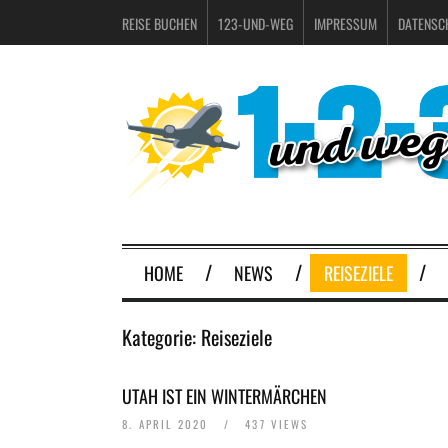
REISE BUCHEN
123-UND-WEG
IMPRESSUM
DATENSC
HOME
NEWS
REISEZIELE
Kategorie:
Reiseziele
UTAH IST EIN WINTERMÄRCHEN
8. APRIL 2020
/
437 VIEWS