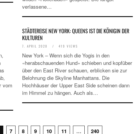
verlassene…
SPECIALS
«NORWEGIAN BREAKAWAY» FÄHRT I
STÄDTEREISE NEW YORK: QUEENS IST DIE KÖNIGIN DER
SOMMER 2018 AB WARNEMÜNDE
KULTUREN
7. APRIL 2020
/
419 VIEWS
n,
New York – Wenn sich die Yogis in den
n
«herabschauenden Hund» schieben und kopfüber
as
über den East River schauen, erblicken sie zur
b,
Belohnung die Skyline Manhattans. Die
er vom
Hochhäuser der Upper East Side scheinen dann
im Himmel zu hängen. Auch als…
7
8
9
10
11
…
240