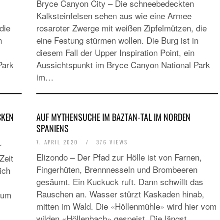
Bryce Canyon City – Die schneebedeckten
EUROPA
Kalksteinfelsen sehen aus wie eine Armee
DAS PROGRAMM DER KIELER WOCHE 20
die
rosaroter Zwerge mit weißen Zipfelmützen, die
EIN FEST FÜR ALLE SINNE
n
eine Festung stürmen wollen. Die Burg ist in
diesem Fall der Upper Inspiration Point, ein
Park
Aussichtspunkt im Bryce Canyon National Park
im…
CKEN
AUF MYTHENSUCHE IM BAZTAN-TAL IM NORDEN
RATGEBER
SPANIENS
MIETWAGEN BUCHEN: TIPPS & TRICKS F
7. APRIL 2020
/
376 VIEWS
r
PREISVORTEILE
Elizondo – Der Pfad zur Hölle ist von Farnen,
Zeit
Fingerhüten, Brennnesseln und Brombeeren
ich
gesäumt. Ein Kuckuck ruft. Dann schwillt das
Rauschen an. Wasser stürzt Kaskaden hinab,
zum
mitten im Wald. Die «Höllenmühle» wird hier vom
wilden «Höllenbach» gespeist. Die längst