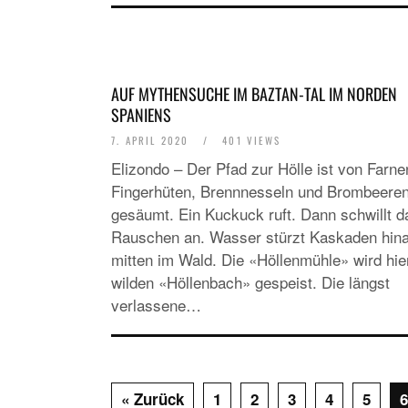
AUF MYTHENSUCHE IM BAZTAN-TAL IM NORDEN
SPANIENS
7. APRIL 2020
/
401 VIEWS
Elizondo – Der Pfad zur Hölle ist von Farne
Fingerhüten, Brennnesseln und Brombeere
gesäumt. Ein Kuckuck ruft. Dann schwillt d
Rauschen an. Wasser stürzt Kaskaden hina
mitten im Wald. Die «Höllenmühle» wird hi
wilden «Höllenbach» gespeist. Die längst
verlassene…
« Zurück
1
2
3
4
5
6