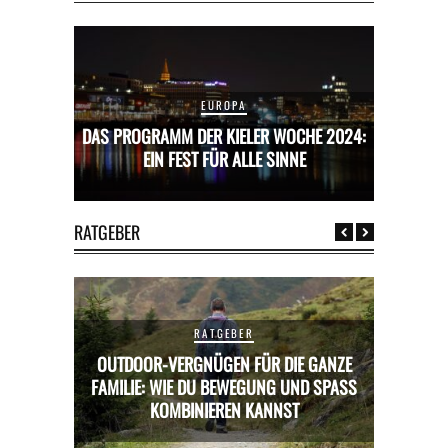
EUROPA
CHE 2024:
DAS PROGRAMM DER KIELER WOCHE 2024:
DAS PROG
E
EIN FEST FÜR ALLE SINNE
RATGEBER
RATGEBER
OUTDOOR-VERGNÜGEN FÜR DIE GANZE
RICKS FÜR
FAMILIE: WIE DU BEWEGUNG UND SPASS K
MIETWAGE
OMBINIEREN KANNST