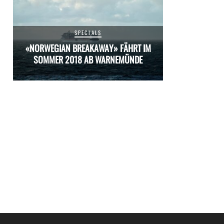
SPECIALS
M
«NORWEGIAN BREAKAWAY» FÄHRT IM
«NORWEGIAN 
SOMMER 2018 AB WARNEMÜNDE
SOMMER 20