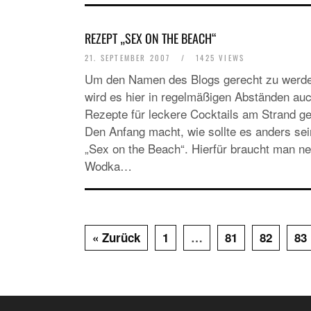
REZEPT „SEX ON THE BEACH“
21. SEPTEMBER 2007
/
1425 VIEWS
Um den Namen des Blogs gerecht zu werd
wird es hier in regelmäßigen Abständen au
Rezepte für leckere Cocktails am Strand g
Den Anfang macht, wie sollte es anders sei
„Sex on the Beach“. Hierfür braucht man n
Wodka…
« Zurück
1
…
81
82
83