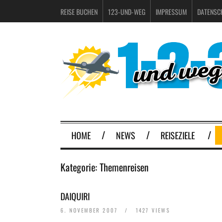
REISE BUCHEN
123-UND-WEG
IMPRESSUM
DATENSC
HOME
NEWS
REISEZIELE
Kategorie:
Themenreisen
DAIQUIRI
6. NOVEMBER 2007
/
1427 VIEWS