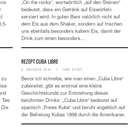
Ice
„On the rocks“, wortwörtlich „auf den Steinen“
EUROPA
r
bedeutet, dass ein Getränk auf Eiswürfeln
DAS PROGRAMM DER KIELER WOCHE 20
cl
serviert wird. In guten Bars natürlich nicht auf
EIN FEST FÜR ALLE SINNE
0,5-
dem Eis aus dem Shaker, sondern auf frischen
uns ebenfalls besonders kaltem Eis, damit der
Drink zum einen besonders…
REZEPT CUBA LIBRE
9. OKTOBER 2007
/
1484 VIEWS
RATGEBER
 zu
Bevor ich schreibe, wie man einen „Cuba Libre“
MIETWAGEN BUCHEN: TIPPS & TRICKS F
ise
zubereitet, gibt es erstmal eine kleine
PREISVORTEILE
und
Geschichtskunde zur Entstehung dieses
r Tee
berühmten Drinks: „Cuba Libre“ bedeutet auf
 Die
spanisch „Freies Kuba“ und beruht angeblich auf
der Befreiung Kubas 1898 durch die Amerikaner.