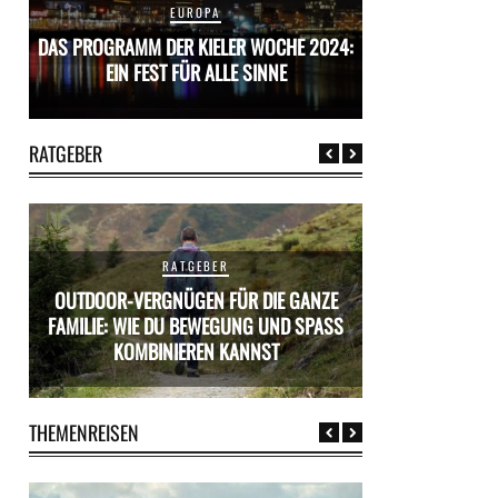
EUROPA
24:
DAS PROGRAMM DER KIELER WOCHE 2024:
DAS PROGRAMM D
EIN FEST FÜR ALLE SINNE
EIN FES
RATGEBER
RATGEBER
OUTDOOR-VERGNÜGEN FÜR DIE GANZE
ÜR
FAMILIE: WIE DU BEWEGUNG UND SPASS K
MIETWAGEN BUCH
OMBINIEREN KANNST
PR
THEMENREISEN