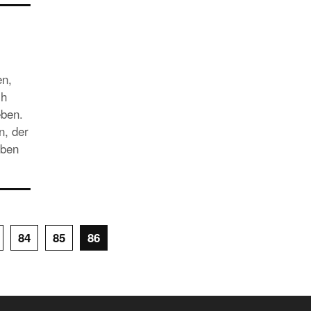
SPECIALS
«NORWEGIAN BREAKAWAY» FÄHRT I
SOMMER 2018 AB WARNEMÜNDE
en,
ch
eben.
n, der
eben
84
85
86