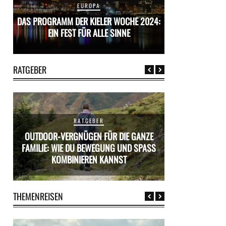
EUROPA
24:
DAS PROGRAMM DER KIELER WOCHE 2024:
DAS PROGRAMM D
EIN FEST FÜR ALLE SINNE
EIN FES
RATGEBER
RATGEBER
OUTDOOR-VERGNÜGEN FÜR DIE GANZE
ÜR
FAMILIE: WIE DU BEWEGUNG UND SPASS K
MIETWAGEN BUCH
OMBINIEREN KANNST
PR
THEMENREISEN