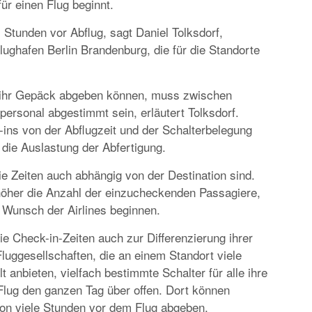
für einen Flug beginnt.
EUROPA
DAS PROGRAMM DER KIELER WOCHE 20
i Stunden vor Abflug, sagt Daniel Tolksdorf,
EIN FEST FÜR ALLE SINNE
lughafen Berlin Brandenburg, die für die Standorte
 ihr Gepäck abgeben können, muss zwischen
ersonal abgestimmt sein, erläutert Tolksdorf.
ins von der Abflugzeit und der Schalterbelegung
die Auslastung der Abfertigung.
e Zeiten auch abhängig von der Destination sind.
RATGEBER
höher die Anzahl der einzucheckenden Passagiere,
MIETWAGEN BUCHEN: TIPPS & TRICKS F
f Wunsch der Airlines beginnen.
PREISVORTEILE
ie Check-in-Zeiten auch zur Differenzierung ihrer
uggesellschaften, die an einem Standort viele
 anbieten, vielfach bestimmte Schalter für alle ihre
lug den ganzen Tag über offen. Dort können
on viele Stunden vor dem Flug abgeben.