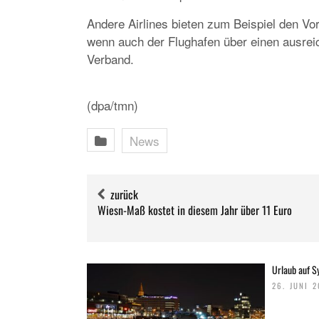
Andere Airlines bieten zum Beispiel den Vo
wenn auch der Flughafen über einen ausrei
Verband.
(dpa/tmn)
News
zurück
Wiesn-Maß kostet in diesem Jahr über 11 Euro
Urlaub auf Sy
26. JUNI 