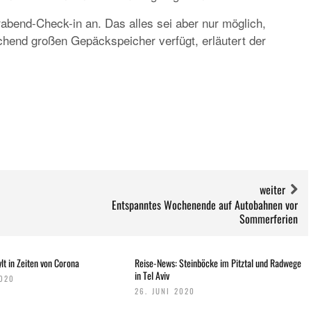
rabend-Check-in an. Das alles sei aber nur möglich,
chend großen Gepäckspeicher verfügt, erläutert der
SPECIALS
«NORWEGIAN BREAKAWAY» FÄHRT I
SOMMER 2018 AB WARNEMÜNDE
weiter
Entspanntes Wochenende auf Autobahnen vor
Sommerferien
lt in Zeiten von Corona
Reise-News: Steinböcke im Pitztal und Radwege
in Tel Aviv
2020
26. JUNI 2020