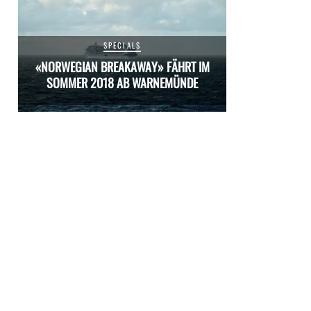
SPECIALS
M
«NORWEGIAN BREAKAWAY» FÄHRT IM
«NORWEGIAN 
SOMMER 2018 AB WARNEMÜNDE
SOMMER 20