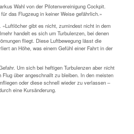
EUROPA
arkus Wahl von der Pilotenvereinigung Cockpit.
DAS PROGRAMM DER KIELER WOCHE 20
ür das Flugzeug in keiner Weise gefährlich.»
EIN FEST FÜR ALLE SINNE
. «Luftlöcher gibt es nicht, zumindest nicht in dem
ielmehr handelt es sich um Turbulenzen, bei denen
römungen fliegt. Diese Luftbewegung lässt die
iert an Höhe, was einem Gefühl einer Fahrt in der
Gefahr. Um sich bei heftigen Turbulenzen aber nicht
 Flug über angeschnallt zu bleiben. In den meisten
RATGEBER
mfliegen oder diese schnell wieder zu verlassen –
MIETWAGEN BUCHEN: TIPPS & TRICKS F
 durch eine Kursänderung.
PREISVORTEILE