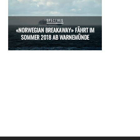
SPECIALS
M
«NORWEGIAN BREAKAWAY» FÄHRT IM
«NORWEGIAN 
SOMMER 2018 AB WARNEMÜNDE
SOMMER 20