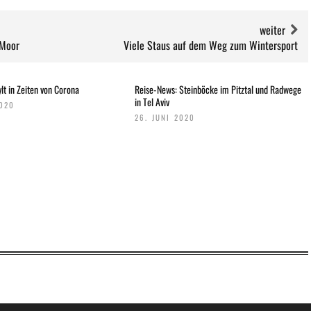
weiter
SPECIALS
 Moor
Viele Staus auf dem Weg zum Wintersport
«NORWEGIAN BREAKAWAY» FÄHRT I
SOMMER 2018 AB WARNEMÜNDE
lt in Zeiten von Corona
Reise-News: Steinböcke im Pitztal und Radwege
in Tel Aviv
2020
26. JUNI 2020