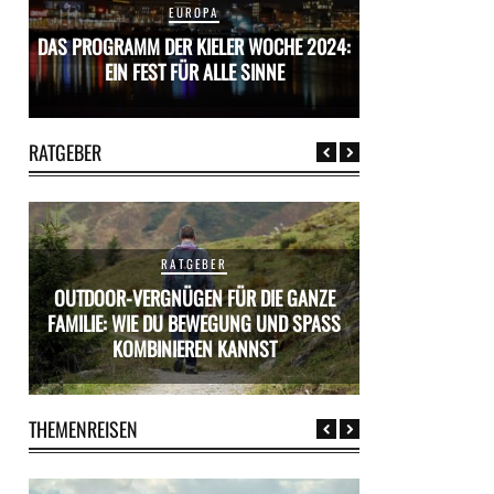
EUROPA
24:
DAS PROGRAMM DER KIELER WOCHE 2024:
DAS PROGRAMM D
EIN FEST FÜR ALLE SINNE
EIN FES
RATGEBER
RATGEBER
OUTDOOR-VERGNÜGEN FÜR DIE GANZE
ÜR
FAMILIE: WIE DU BEWEGUNG UND SPASS K
MIETWAGEN BUCH
OMBINIEREN KANNST
PR
THEMENREISEN