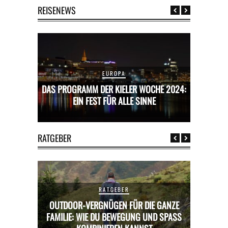
REISENEWS
EUROPA
CHE 2024:
DAS PROGRAMM DER KIELER WOCHE 2024:
DAS PROG
E
EIN FEST FÜR ALLE SINNE
RATGEBER
RATGEBER
OUTDOOR-VERGNÜGEN FÜR DIE GANZE
RICKS FÜR
FAMILIE: WIE DU BEWEGUNG UND SPASS K
MIETWAGE