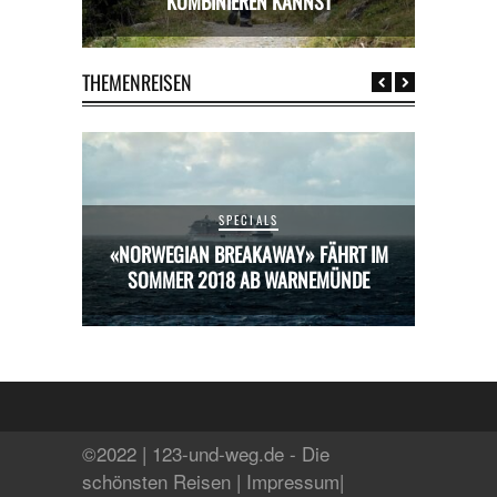
OMBINIEREN KANNST
THEMENREISEN
SPECIALS
HRT IM
«NORWEGIAN BREAKAWAY» FÄHRT IM
«NORW
ÜNDE
SOMMER 2018 AB WARNEMÜNDE
SOM
©2022 | 123-und-weg.de - Die
schönsten Reisen |
Impressum
|