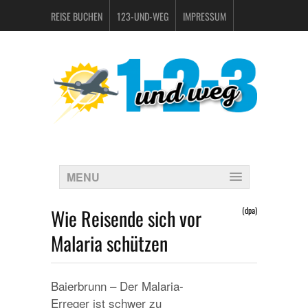
REISE BUCHEN
123-UND-WEG
IMPRESSUM
DATENSCHUTZERKLÄRUNG
MENU
Wie Reisende sich vor
(dpa)
Malaria schützen
Baierbrunn – Der Malaria-
Erreger ist schwer zu