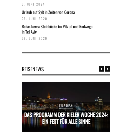
3. JUNI 2024
Urlaub auf Sylt in Zeiten von Corona
26. JUNI 2020
Reise-News: Steinböcke im Pitztal und Radwege
in Tel Aviv
26. JUNI 2020
REISENEWS
EUROPA
CHE 2024:
DAS PROGRAMM DER KIELER WOCHE 2024:
DAS PROG
E
EIN FEST FÜR ALLE SINNE