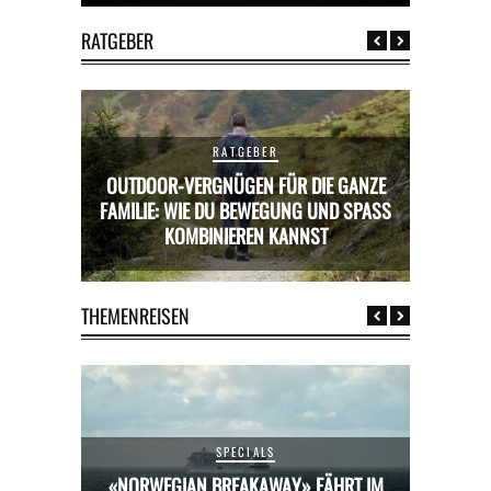
RATGEBER
RATGEBER
OUTDOOR-VERGNÜGEN FÜR DIE GANZE
RICKS FÜR
FAMILIE: WIE DU BEWEGUNG UND SPASS K
MIETWAGE
OMBINIEREN KANNST
THEMENREISEN
SPECIALS
HRT IM
«NORWEGIAN BREAKAWAY» FÄHRT IM
«NORW