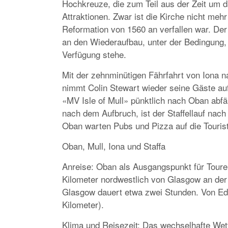
Hochkreuze, die zum Teil aus der Zeit um d
Attraktionen. Zwar ist die Kirche nicht meh
Reformation von 1560 an verfallen war. De
an den Wiederaufbau, unter der Bedingung,
Verfügung stehe.
Mit der zehnminütigen Fährfahrt von Iona n
nimmt Colin Stewart wieder seine Gäste auf
«MV Isle of Mull» pünktlich nach Oban abf
nach dem Aufbruch, ist der Staffellauf nach
Oban warten Pubs und Pizza auf die Touris
Oban, Mull, Iona und Staffa
Anreise: Oban als Ausgangspunkt für Touren
Kilometer nordwestlich von Glasgow an der
Glasgow dauert etwa zwei Stunden. Von Edi
Kilometer).
Klima und Reisezeit: Das wechselhafte Wett