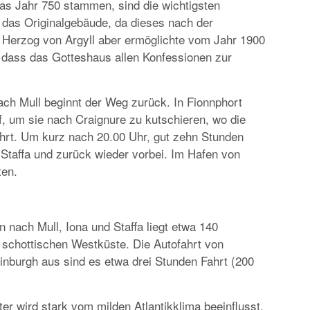
as Jahr 750 stammen, sind die wichtigsten
r das Originalgebäude, da dieses nach der
r Herzog von Argyll aber ermöglichte vom Jahr 1900
 dass das Gotteshaus allen Konfessionen zur
ach Mull beginnt der Weg zurück. In Fionnphort
, um sie nach Craignure zu kutschieren, wo die
ährt. Um kurz nach 20.00 Uhr, gut zehn Stunden
 Staffa und zurück wieder vorbei. Im Hafen von
ten.
 nach Mull, Iona und Staffa liegt etwa 140
 schottischen Westküste. Die Autofahrt von
nburgh aus sind es etwa drei Stunden Fahrt (200
er wird stark vom milden Atlantikklima beeinflusst,