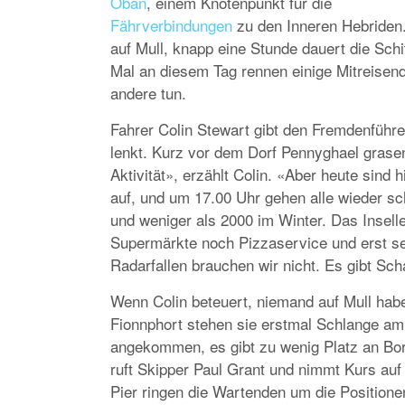
Oban
, einem Knotenpunkt für die
Fährverbindungen
zu den Inneren Hebriden.
auf Mull, knapp eine Stunde dauert die Sch
Mal an diesem Tag rennen einige Mitreisend
andere tun.
Fahrer Colin Stewart gibt den Fremdenführe
lenkt. Kurz vor dem Dorf Pennyghael grasen
Aktivität», erzählt Colin. «Aber heute sind 
auf, und um 17.00 Uhr gehen alle wieder 
und weniger als 2000 im Winter. Das Insel
Supermärkte noch Pizzaservice und erst se
Radarfallen brauchen wir nicht. Es gibt Sch
Wenn Colin beteuert, niemand auf Mull habe 
Fionnphort stehen sie erstmal Schlange am 
angekommen, es gibt zu wenig Platz an Bor
ruft Skipper Paul Grant und nimmt Kurs auf 
Pier ringen die Wartenden um die Positione