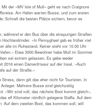
 Mit der «MV Isle of Mull» geht es nach Craignure
iffsreise. Am Hafen warten Busse, und zum ersten
SPECIALS
e: Schnell die besten Plätze sichern, bevor es
«NORWEGIAN BREAKAWAY» FÄHRT I
SOMMER 2018 AB WARNEMÜNDE
r, während er den Bus über die einspurigen Straßen
 Hochlandrinder. «In Pennyghael gab es früher viel
hier alle im Ruhestand. Keiner steht vor 10.00 Uhr
schlafen.» Etwa 3000 Bewohner habe Mull im Sommer
leben sei extrem gelassen. Es gebe weder
it 2016 einen Damenfriseur auf der Insel. «Auch
afe auf der Straße.»
Stress, dann gilt das eher nicht für Touristen. In
Anleger. Mehrere Busse sind gleichzeitig
d. «Wir sind voll, das nächste Boot kommt gleich»,
das elf Kilometer nördlich gelegene Staffa. Auf dem
n: Auf dem zweiten Boot, das kommen soll, will