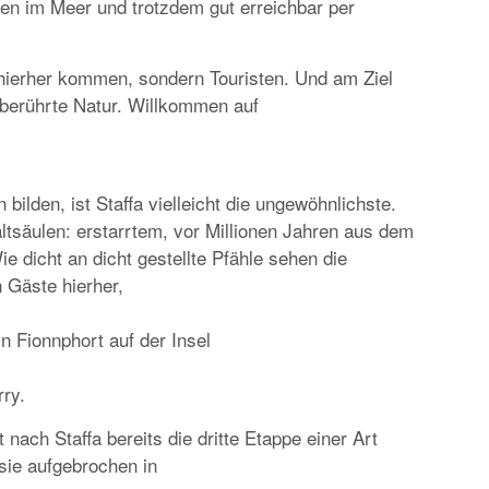
en im Meer und trotzdem gut erreichbar per
EUROPA
DAS PROGRAMM DER KIELER WOCHE 20
EIN FEST FÜR ALLE SINNE
 hierher kommen, sondern Touristen. Und am Ziel
unberührte Natur. Willkommen auf
ilden, ist Staffa vielleicht die ungewöhnlichste.
ltsäulen: erstarrtem, vor Millionen Jahren aus dem
dicht an dicht gestellte Pfähle sehen die
RATGEBER
 Gäste hierher,
MIETWAGEN BUCHEN: TIPPS & TRICKS F
PREISVORTEILE
n Fionnphort auf der Insel
rry.
 nach Staffa bereits die dritte Etappe einer Art
sie aufgebrochen in