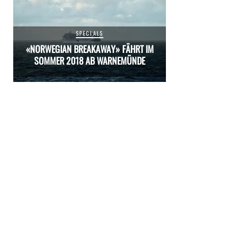
SPECIALS
M
«NORWEGIAN BREAKAWAY» FÄHRT IM
«NORWEGIAN 
SOMMER 2018 AB WARNEMÜNDE
SOMMER 20