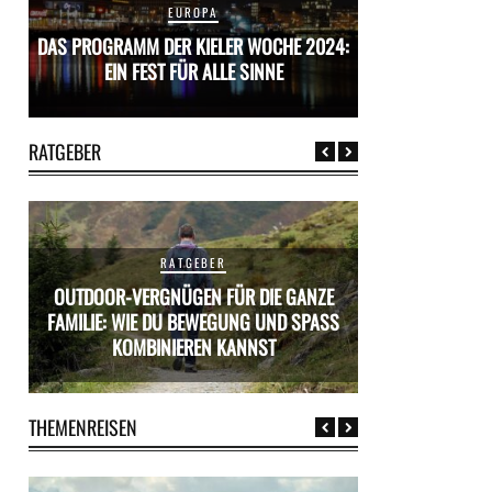
EUROPA
24:
DAS PROGRAMM DER KIELER WOCHE 2024:
DAS PROGRAMM D
EIN FEST FÜR ALLE SINNE
EIN FES
RATGEBER
RATGEBER
OUTDOOR-VERGNÜGEN FÜR DIE GANZE
ÜR
FAMILIE: WIE DU BEWEGUNG UND SPASS K
MIETWAGEN BUCH
OMBINIEREN KANNST
PR
THEMENREISEN