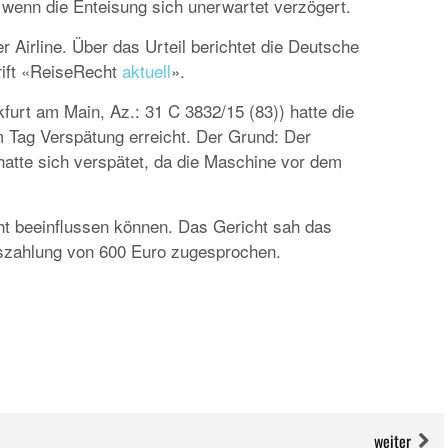
wenn die Enteisung sich unerwartet verzögert.
EUROPA
DAS PROGRAMM DER KIELER WOCHE 20
 Airline. Über das Urteil berichtet die Deutsche
EIN FEST FÜR ALLE SINNE
hrift «ReiseRecht
aktuell
».
furt am Main, Az.: 31 C 3832/15 (83)) hatte die
em Tag Verspätung erreicht. Der Grund: Der
hatte sich verspätet, da die Maschine vor dem
cht beeinflussen können. Das Gericht sah das
hszahlung von 600 Euro zugesprochen.
RATGEBER
MIETWAGEN BUCHEN: TIPPS & TRICKS F
PREISVORTEILE
weiter