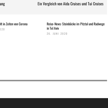
gung
Ein Vergleich von Aida Cruises und Tui Cruises
SPECIALS
«NORWEGIAN BREAKAWAY» FÄHRT I
lt in Zeiten von Corona
Reise-News: Steinböcke im Pitztal und Radwege
SOMMER 2018 AB WARNEMÜNDE
in Tel Aviv
2020
26. JUNI 2020