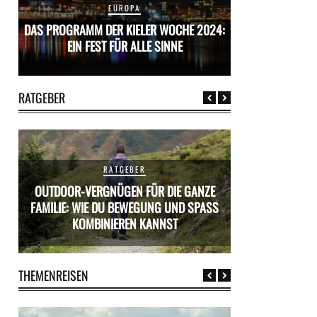
EUROPA
24:
DAS PROGRAMM DER KIELER WOCHE 2024:
DAS PROGRAMM D
EIN FEST FÜR ALLE SINNE
EIN FES
RATGEBER
RATGEBER
OUTDOOR-VERGNÜGEN FÜR DIE GANZE
ÜR
FAMILIE: WIE DU BEWEGUNG UND SPASS K
MIETWAGEN BUCH
OMBINIEREN KANNST
PR
THEMENREISEN