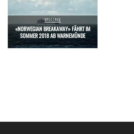
SPECIALS
M
«NORWEGIAN BREAKAWAY» FÄHRT IM
«NORWEGIAN 
SOMMER 2018 AB WARNEMÜNDE
SOMMER 20