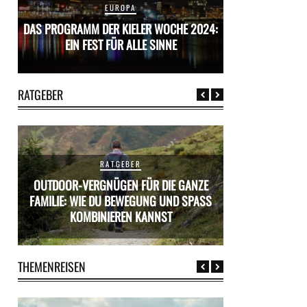
EUROPA
24:
DAS PROGRAMM DER KIELER WOCHE 2024:
DAS PROGRAMM D
EIN FEST FÜR ALLE SINNE
EIN FES
RATGEBER
RATGEBER
OUTDOOR-VERGNÜGEN FÜR DIE GANZE
ÜR
FAMILIE: WIE DU BEWEGUNG UND SPASS K
MIETWAGEN BUCH
OMBINIEREN KANNST
PR
THEMENREISEN