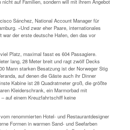
nicht auf Familien, sondern will mit ihrem Angebot
EUROPA
DAS PROGRAMM DER KIELER WOCHE 20
EIN FEST FÜR ALLE SINNE
ancisco Sánchez, National Account Manager für
amburg. «Und zwar eher Paare, internationales
t war der erste deutsche Hafen, den das vor
 viel Platz, maximal fasst es 604 Passagiere.
ter lang, 28 Meter breit und ragt zwölf Decks
400 Mann starken Besatzung ist der Norweger Stig
RATGEBER
Veranda, auf denen die Gäste auch ihr Dinner
MIETWAGEN BUCHEN: TIPPS & TRICKS F
nste Kabine ist 28 Quadratmeter groß, die größte
PREISVORTEILE
aren Kleiderschrank, ein Marmorbad mit
 auf einem Kreuzfahrtschiff keine
» vom renommierten Hotel- und Restaurantdesigner
oderne Formen in warmen Sand- und Seefarben