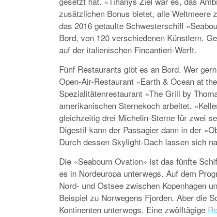
gesetzt hat. «Tihanys Ziel war es, das Amb
zusätzlichen Bonus bietet, alle Weltmeere 
das 2016 getaufte Schwesterschiff «Seabou
Bord, von 120 verschiedenen Künstlern. Ge
auf der italienischen Fincantieri-Werft.
Fünf Restaurants gibt es an Bord. Wer gerne
Open-Air-Restaurant «Earth & Ocean at the
Spezialitätenrestaurant «The Grill by Thoma
amerikanischen Sternekoch arbeitet. «Keller
gleichzeitig drei Michelin-Sterne für zwei 
Digestif kann der Passagier dann in der «
Durch dessen Skylight-Dach lassen sich na
Die «Seabourn Ovation» ist das fünfte Schif
es in Nordeuropa unterwegs. Auf dem Prog
Nord- und Ostsee zwischen Kopenhagen un
Beispiel zu Norwegens Fjorden. Aber die Sc
Kontinenten unterwegs. Eine zwölftägige
Re