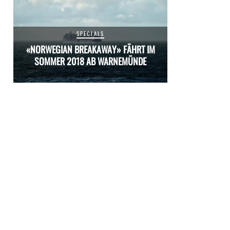
SPECIALS
M
«NORWEGIAN BREAKAWAY» FÄHRT IM
«NORWEGIAN 
SOMMER 2018 AB WARNEMÜNDE
SOMMER 20