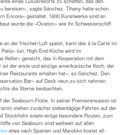
iente eines Luxusresorts zu schaffen, das den
zu bereisen», sagte Sánchez. Tihany hatte schon
rn Encore» gestaltet. 1600 Kunstwerke sind an
SPECIALS
baut wurde die «Ovation» wie ihr Schwesterschiff
«NORWEGIAN BREAKAWAY» FÄHRT I
SOMMER 2018 AB WARNEMÜNDE
 an der frischen Luft speist, kann das à la Carte im
 Patio» tun. High-End-Küche wird im
s Keller» gereicht, das in Kooperation mit dem
 ist der erste und einzige amerikanische Koch, der
seiner Restaurants erhalten hat», so Sánchez. Den
Observation Bar» auf Deck neun zu sich nehmen.
chts die Sterne beobachten.
f der Seabourn-Flotte. In seiner Premierensaison ist
ramm stehen zunächst siebentägige Fahrten auf der
d Stockholm sowie einige besondere Routen, zum
hiffe von Seabourn sind weltweit auf allen
ise
etwa nach Spanien und Marokko kostet all-