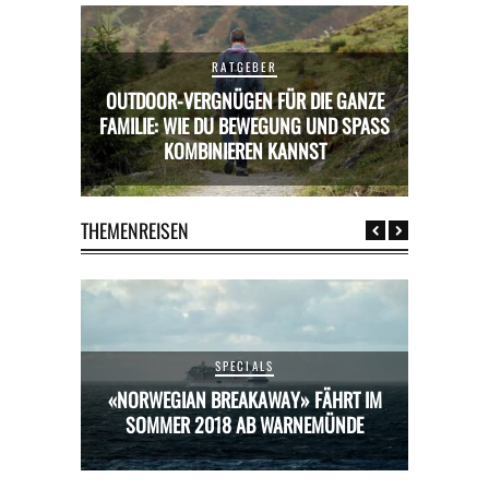
RATGEBER
OUTDOOR-VERGNÜGEN FÜR DIE GANZE
RICKS FÜR
FAMILIE: WIE DU BEWEGUNG UND SPASS K
MIETWAGE
OMBINIEREN KANNST
THEMENREISEN
SPECIALS
HRT IM
«NORWEGIAN BREAKAWAY» FÄHRT IM
«NORW
ÜNDE
SOMMER 2018 AB WARNEMÜNDE
SOM