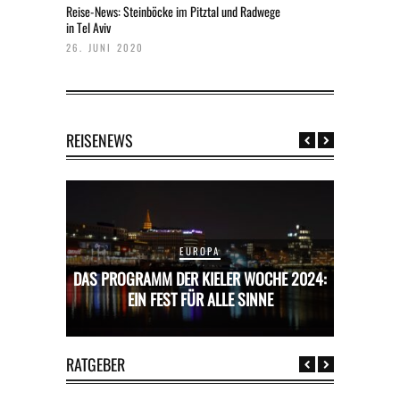
Reise-News: Steinböcke im Pitztal und Radwege
in Tel Aviv
26. JUNI 2020
REISENEWS
EUROPA
CHE 2024:
DAS PROGRAMM DER KIELER WOCHE 2024:
DAS PROG
E
EIN FEST FÜR ALLE SINNE
RATGEBER