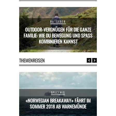
RATGEBER
OUTDOOR-VERGNÜGEN FÜR DIE GANZE
RICKS FÜR
FAMILIE: WIE DU BEWEGUNG UND SPASS K
MIETWAGE
OMBINIEREN KANNST
THEMENREISEN
SPECIALS
HRT IM
«NORWEGIAN BREAKAWAY» FÄHRT IM
«NORW
ÜNDE
SOMMER 2018 AB WARNEMÜNDE
SOM