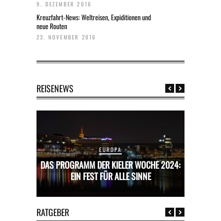
9. DEZEMBER 2016
Kreuzfahrt-News: Weltreisen, Expiditionen und
neue Routen
23. NOVEMBER 2016
REISENEWS
EUROPA
CHE 2024:
DAS PROGRAMM DER KIELER WOCHE 2024:
DAS PROG
E
EIN FEST FÜR ALLE SINNE
RATGEBER