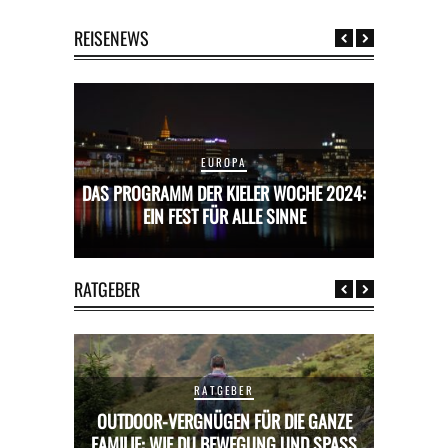
REISENEWS
EUROPA
CHE 2024:
DAS PROGRAMM DER KIELER WOCHE 2024:
DAS PROG
E
EIN FEST FÜR ALLE SINNE
RATGEBER
RATGEBER
OUTDOOR-VERGNÜGEN FÜR DIE GANZE
RICKS FÜR
FAMILIE: WIE DU BEWEGUNG UND SPASS K
MIETWAGE