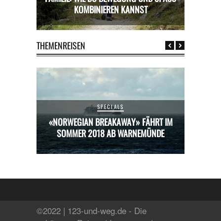
OMBINIEREN KANNST
THEMENREISEN
SPECIALS
HRT IM
«NORWEGIAN BREAKAWAY» FÄHRT IM
«NORW
ÜNDE
SOMMER 2018 AB WARNEMÜNDE
SOM
©2022 | 123-und-weg.de - Die