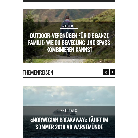
RATGEBER
OUTDOOR-VERGNÜGEN FÜR DIE GANZE
RICKS FÜR
FAMILIE: WIE DU BEWEGUNG UND SPASS K
MIETWAGE
OMBINIEREN KANNST
THEMENREISEN
SPECIALS
HRT IM
«NORWEGIAN BREAKAWAY» FÄHRT IM
«NORW
ÜNDE
SOMMER 2018 AB WARNEMÜNDE
SOM