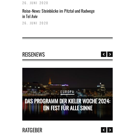
26. JUNI 2020
Reise-News: Steinböcke im Pitztal und Radwege
in Tel Aviv
26. JUNI 2020
REISENEWS
EUROPA
CHE 2024:
DAS PROGRAMM DER KIELER WOCHE 2024:
DAS PROG
E
EIN FEST FÜR ALLE SINNE
RATGEBER