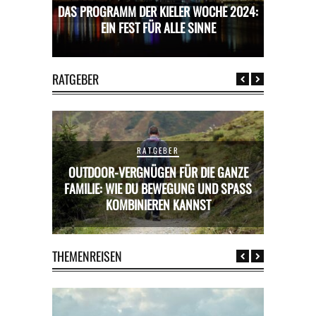
CHE 2024:
DAS PROGRAMM DER KIELER WOCHE 2024:
DAS PROG
E
EIN FEST FÜR ALLE SINNE
RATGEBER
RATGEBER
OUTDOOR-VERGNÜGEN FÜR DIE GANZE
RICKS FÜR
FAMILIE: WIE DU BEWEGUNG UND SPASS K
MIETWAGE
OMBINIEREN KANNST
THEMENREISEN