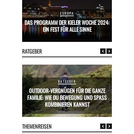
EUROPA
CHE 2024:
DAS PROGRAMM DER KIELER WOCHE 2024:
DAS PROG
E
EIN FEST FÜR ALLE SINNE
RATGEBER
RATGEBER
OUTDOOR-VERGNÜGEN FÜR DIE GANZE
RICKS FÜR
FAMILIE: WIE DU BEWEGUNG UND SPASS K
MIETWAGE
OMBINIEREN KANNST
THEMENREISEN