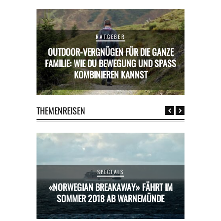
RATGEBER
OUTDOOR-VERGNÜGEN FÜR DIE GANZE
ICKS FÜR
FAMILIE: WIE DU BEWEGUNG UND SPASS K
MIETWAGE
OMBINIEREN KANNST
THEMENREISEN
SPECIALS
HRT IM
«NORWEGIAN BREAKAWAY» FÄHRT IM
«NORW
ÜNDE
SOMMER 2018 AB WARNEMÜNDE
SOM