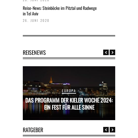
Reise-News: Steinböcke im Pitztal und Radwege
in Tel Aviv
26. JUNI 2020
REISENEWS
EUROPA
CHE 2024:
DAS PROGRAMM DER KIELER WOCHE 2024:
DAS PROG
E
EIN FEST FÜR ALLE SINNE
RATGEBER