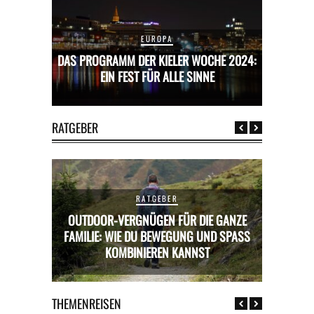
EUROPA
CHE 2024:
DAS PROGRAMM DER KIELER WOCHE 2024:
DAS PROG
E
EIN FEST FÜR ALLE SINNE
RATGEBER
RATGEBER
OUTDOOR-VERGNÜGEN FÜR DIE GANZE
RICKS FÜR
FAMILIE: WIE DU BEWEGUNG UND SPASS K
MIETWAGE
OMBINIEREN KANNST
THEMENREISEN