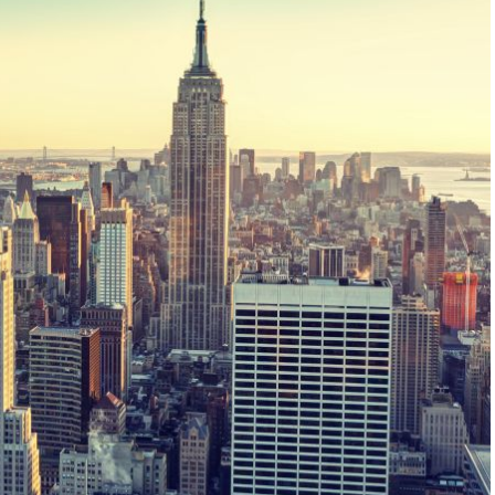
EUROPA
DAS PROGRAMM DER KIELER WOCHE 20
EIN FEST FÜR ALLE SINNE
RATGEBER
MIETWAGEN BUCHEN: TIPPS & TRICKS F
PREISVORTEILE