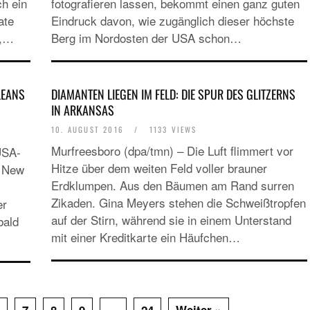
ch ein
fotografieren lassen, bekommt einen ganz guten
ate
Eindruck davon, wie zugänglich dieser höchste
t,…
Berg im Nordosten der USA schon…
LEANS
DIAMANTEN LIEGEN IM FELD: DIE SPUR DES GLITZERNS
IN ARKANSAS
10. AUGUST 2016
/
1133 VIEWS
Murfreesboro (dpa/tmn) – Die Luft flimmert vor
USA-
Hitze über dem weiten Feld voller brauner
r New
Erdklumpen. Aus den Bäumen am Rand surren
Zikaden. Gina Meyers stehen die Schweißtropfen
er
auf der Stirn, während sie in einem Unterstand
bald
mit einer Kreditkarte ein Häufchen…