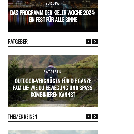
EUROPA
24:
DAS PROGRAMM DER KIELER WOCHE 2024:
DAS PROGRAMM D
EIN FEST FÜR ALLE SINNE
EIN FES
RATGEBER
RATGEBER
OUTDOOR-VERGNÜGEN FÜR DIE GANZE
ÜR
FAMILIE: WIE DU BEWEGUNG UND SPASS K
MIETWAGEN BUCH
OMBINIEREN KANNST
PR
THEMENREISEN