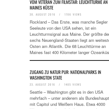
VOM VETERAN ZUM FILMSTAR: LEUCHTTÜRME AN
MAINES KÜSTE
30. AUGUST 2016
/
1706 VIEWS
Rockland – Das Erste, was manche Segler
Seeleute von den USA sehen, ist ein
Leuchtturmsignal aus Maine. Der größte de
sechs Neuengland-Staaten liegt am weitest
Osten am Atlantik. Die 68 Leuchttürme an
Maines fast 400 Kilometer langer Ozeankü
ZUGANG ZU NATUR PUR: NATIONALPARKS IN
WASHINGTON STATE
23. AUGUST 2016
/
1405 VIEWS
Seattle – Washington gibt es in den USA
mehrfach – unter anderem als Bundeshaupt
mit Capitol und Weißem Haus. Etwa 4000