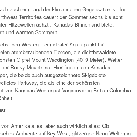
nada auch ein Land der klimatischen Gegensätze ist: Im
rthwest Territories dauert der Sommer sechs bis acht
er Hitzewellen ächzt . Kanadas Binnenland bietet
ntern und warmen Sommern.
chst den Westen – ein idealer Anlaufpunkt für
vielen atemberaubenden Fjorden, die dichtbewaldete
chsten Gipfel Mount Waddington (4019 Meter). Weiter
il der Rocky Mountains. Hier finden sich Kanadas
per, die beide auch ausgezeichnete Skigebiete
efields Parkway, die als eine der schönsten
dt von Kanadas Westen ist Vancouver in British Columbia:
nheit.
ast
n von Amerika alles, aber auch wirklich alles: Ob
isches Ambiente auf Key West, glitzernde Neon-Welten in