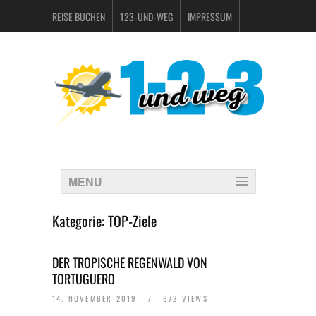
REISE BUCHEN
123-UND-WEG
IMPRESSUM
DATENSCHUTZERKLÄRUNG
MENU
Kategorie:
TOP-Ziele
DER TROPISCHE REGENWALD VON
TORTUGUERO
14. NOVEMBER 2019
/
672 VIEWS