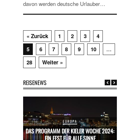
davon werden deutsche Urlauber…
« Zurück
1
2
3
4
5
6
7
8
9
10
…
28
Weiter »
REISENEWS
EUROPA
CHE 2024:
DAS PROGRAMM DER KIELER WOCHE 2024:
DAS PROG
E
EIN FEST FÜR ALLE SINNE