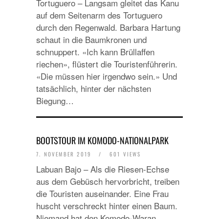
Tortuguero – Langsam gleitet das Kanu
auf dem Seitenarm des Tortuguero
durch den Regenwald. Barbara Hartung
schaut in die Baumkronen und
schnuppert. «Ich kann Brüllaffen
riechen», flüstert die Touristenführerin.
«Die müssen hier irgendwo sein.» Und
tatsächlich, hinter der nächsten
Biegung…
BOOTSTOUR IM KOMODO-NATIONALPARK
7. NOVEMBER 2019
/
601 VIEWS
Labuan Bajo – Als die Riesen-Echse
aus dem Gebüsch hervorbricht, treiben
die Touristen auseinander. Eine Frau
huscht verschreckt hinter einen Baum.
Niemand hat den Komodo-Waran