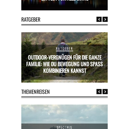
RATGEBER
RATGEBER
OUTDOOR-VERGNÜGEN FÜR DIE GANZE
RICKS FÜR
FAMILIE: WIE DU BEWEGUNG UND SPASS K
MIETWAGE
OMBINIEREN KANNST
THEMENREISEN
SPECIALS