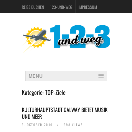
REISE BUCHEN
123-UND-WEG
IMPRESSUM
DATENSCHUTZERKLÄRUNG
MENU
Kategorie:
TOP-Ziele
KULTURHAUPTSTADT GALWAY BIETET MUSIK
UND MEER
3. OKTOBER 2019
/
698 VIEWS