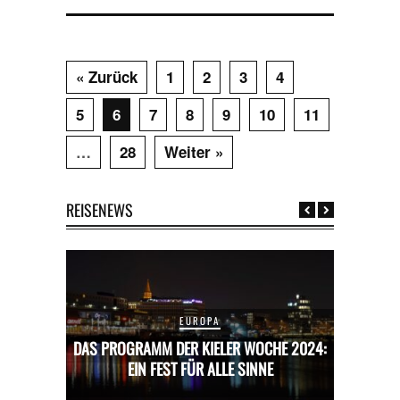
« Zurück
1
2
3
4
5
6
7
8
9
10
11
…
28
Weiter »
REISENEWS
EUROPA
CHE 2024:
DAS PROGRAMM DER KIELER WOCHE 2024:
DAS PROG
E
EIN FEST FÜR ALLE SINNE