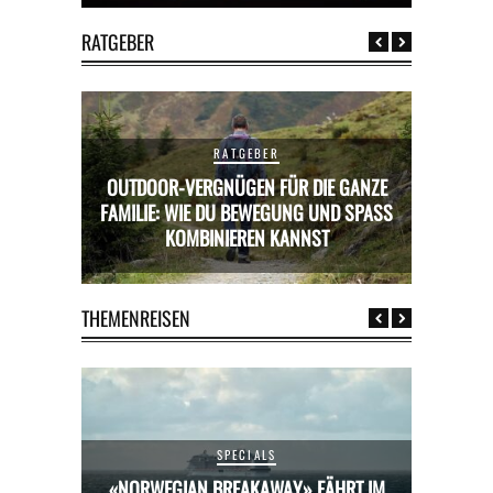
RATGEBER
RATGEBER
RATGEBE
OUTDOOR-VERGNÜGEN FÜR DIE GANZE
AMILIE: WIE DU BEWEGUNG UND SPASS K
MIETWAGEN BUCHEN: TIP
OMBINIEREN KANNST
PREISVORTE
THEMENREISEN
SPECIALS
HRT IM
«NORWEGIAN BREAKAWAY» FÄHRT IM
«NORW