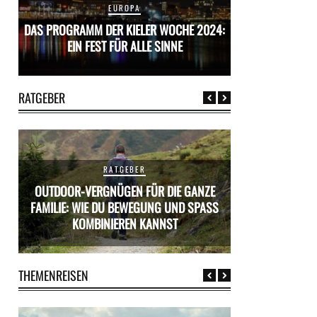
EUROPA
24:
DAS PROGRAMM DER KIELER WOCHE 2024:
DAS PROGRAMM D
EIN FEST FÜR ALLE SINNE
EIN FES
RATGEBER
RATGEBER
OUTDOOR-VERGNÜGEN FÜR DIE GANZE
ÜR
FAMILIE: WIE DU BEWEGUNG UND SPASS K
MIETWAGEN BUCH
OMBINIEREN KANNST
PR
THEMENREISEN