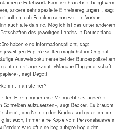
Dokumente Patchwork-Familien brauchen, hängt vom
ere, andere sehr spezielle Einreisereglungen», sagt
er sollten sich Familien schon weit im Voraus
SPECIALS
inn auch alle da sind. Möglich ist das unter anderem
«NORWEGIAN BREAKAWAY» FÄHRT I
Botschaften des jeweiligen Landes in Deutschland.
SOMMER 2018 AB WARNEMÜNDE
üro haben eine Informationspflicht, sagt
 jeweiligen Papiere sollten möglichst im Original
orläufige Ausweisdokumente bei der Bundespolizei am
nicht immer anerkannt. «Manche Fluggesellschaft
papiere», sagt Degott.
ekommt man sie her?
ollten Eltern immer eine Vollmacht des anderen
ein Schreiben aufzusetzen», sagt Becker. Es braucht
laubsort, den Namen des Kindes und natürlich die
htig ist auch, immer eine Kopie vom Personalausweis
ußerdem wird oft eine beglaubigte Kopie der