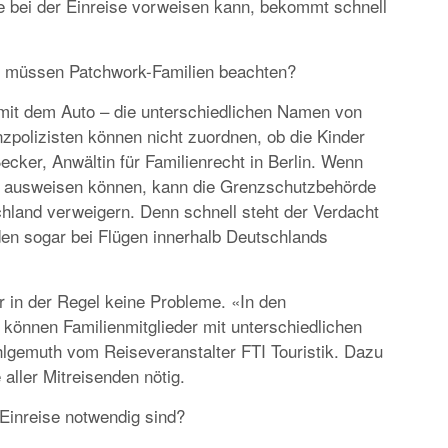
 bei der Einreise vorweisen kann, bekommt schnell
EUROPA
DAS PROGRAMM DER KIELER WOCHE 20
EIN FEST FÜR ALLE SINNE
s müssen Patchwork-Familien beachten?
mit dem Auto – die unterschiedlichen Namen von
zpolizisten können nicht zuordnen, ob die Kinder
ecker, Anwältin für Familienrecht in Berlin. Wenn
tig ausweisen können, kann die Grenzschutzbehörde
hland verweigern. Denn schnell steht der Verdacht
en sogar bei Flügen innerhalb Deutschlands
RATGEBER
MIETWAGEN BUCHEN: TIPPS & TRICKS F
r in der Regel keine Probleme. «In den
PREISVORTEILE
önnen Familienmitglieder mit unterschiedlichen
gemuth vom Reiseveranstalter FTI Touristik. Dazu
aller Mitreisenden nötig.
Einreise notwendig sind?