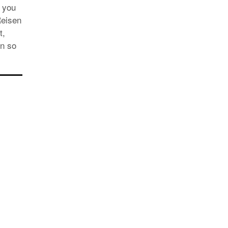
EUROPA
s you
DAS PROGRAMM DER KIELER WOCHE 20
Reisen
EIN FEST FÜR ALLE SINNE
t,
en so
RATGEBER
MIETWAGEN BUCHEN: TIPPS & TRICKS F
PREISVORTEILE