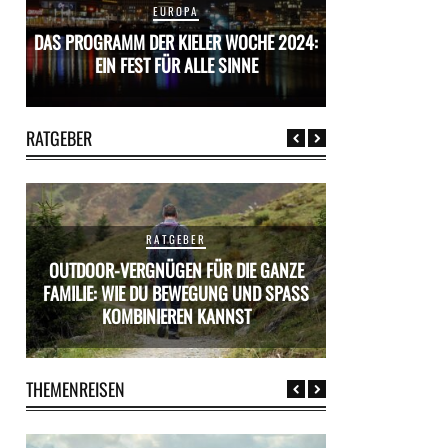
EUROPA
24:
DAS PROGRAMM DER KIELER WOCHE 2024:
DAS PROGRAMM D
EIN FEST FÜR ALLE SINNE
EIN FES
RATGEBER
RATGEBER
OUTDOOR-VERGNÜGEN FÜR DIE GANZE
ÜR
FAMILIE: WIE DU BEWEGUNG UND SPASS K
MIETWAGEN BUCH
OMBINIEREN KANNST
PR
THEMENREISEN