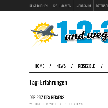
REISE BUCHEN
123-UND-WEG
IMPRESSUM
DATENSC
HOME
NEWS
REISEZIELE
Tag:
Erfahrungen
DER REIZ DES REISENS
29. OKTOBER 2013
/
1090 VIEWS