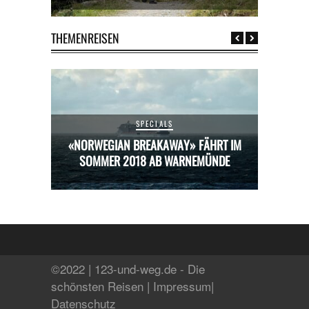
THEMENREISEN
SPECIALS
HRT IM
«NORWEGIAN BREAKAWAY» FÄHRT IM
«NORW
ÜNDE
SOMMER 2018 AB WARNEMÜNDE
SOM
©2022 | 123-und-weg.de - Die
schönsten Reisen |
Impressum
|
Datenschutz