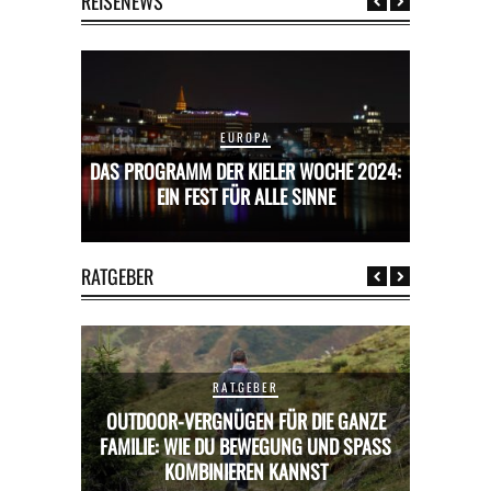
REISENEWS
EUROPA
CHE 2024:
DAS PROGRAMM DER KIELER WOCHE 2024:
DAS PROG
E
EIN FEST FÜR ALLE SINNE
RATGEBER
RATGEBER
OUTDOOR-VERGNÜGEN FÜR DIE GANZE
RICKS FÜR
FAMILIE: WIE DU BEWEGUNG UND SPASS K
MIETWAGE
OMBINIEREN KANNST