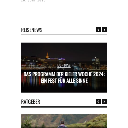
26. JUNI 2020
REISENEWS
EUROPA
CHE 2024:
DAS PROGRAMM DER KIELER WOCHE 2024:
DAS PROG
E
EIN FEST FÜR ALLE SINNE
RATGEBER