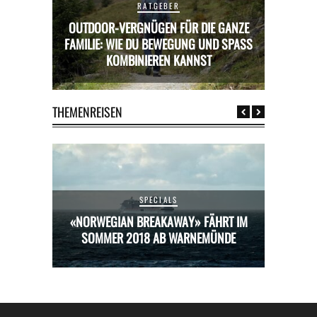
RATGEBER
OUTDOOR-VERGNÜGEN FÜR DIE GANZE
RICKS FÜR
FAMILIE: WIE DU BEWEGUNG UND SPASS K
MIETWAGE
OMBINIEREN KANNST
THEMENREISEN
SPECIALS
HRT IM
«NORWEGIAN BREAKAWAY» FÄHRT IM
«NORW
ÜNDE
SOMMER 2018 AB WARNEMÜNDE
SOM