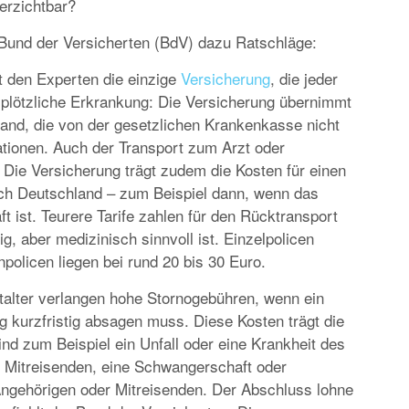
verzichtbar?
EUROPA
DAS PROGRAMM DER KIELER WOCHE 20
Bund der Versicherten (BdV) dazu Ratschläge:
EIN FEST FÜR ALLE SINNE
t den Experten die einzige
Versicherung
, die jeder
r plötzliche Erkrankung: Die Versicherung übernimmt
and, die von der gesetzlichen Krankenkasse nicht
ationen. Auch der Transport zum Arzt oder
Die Versicherung trägt zudem die Kosten für einen
ch Deutschland – zum Beispiel dann, wenn das
ist. Teurere Tarife zahlen für den Rücktransport
RATGEBER
, aber medizinisch sinnvoll ist. Einzelpolicen
MIETWAGEN BUCHEN: TIPPS & TRICKS F
npolicen liegen bei rund 20 bis 30 Euro.
PREISVORTEILE
talter verlangen hohe Stornogebühren, wenn ein
 kurzfristig absagen muss. Diese Kosten trägt die
ind zum Beispiel ein Unfall oder eine Krankheit des
s Mitreisenden, eine Schwangerschaft oder
Angehörigen oder Mitreisenden. Der Abschluss lohne