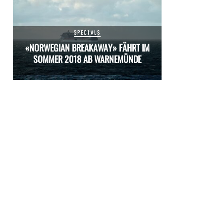
SPECIALS
M
«NORWEGIAN BREAKAWAY» FÄHRT IM
«NORWEGIAN 
SOMMER 2018 AB WARNEMÜNDE
SOMMER 20