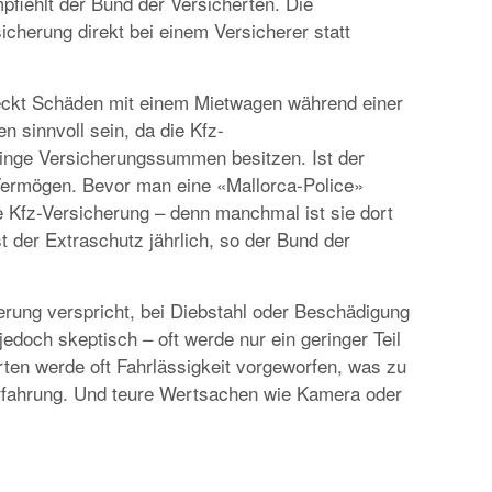
pfiehlt der Bund der Versicherten. Die
icherung direkt bei einem Versicherer statt
SPECIALS
«NORWEGIAN BREAKAWAY» FÄHRT I
deckt Schäden mit einem Mietwagen während einer
SOMMER 2018 AB WARNEMÜNDE
n sinnvoll sein, da die Kfz-
eringe Versicherungssummen besitzen. Ist der
Vermögen. Bevor man eine «Mallorca-Police»
ene Kfz-Versicherung – denn manchmal ist sie dort
t der Extraschutz jährlich, so der Bund der
rung verspricht, bei Diebstahl oder Beschädigung
edoch skeptisch – oft werde nur ein geringer Teil
n werde oft Fahrlässigkeit vorgeworfen, was zu
Erfahrung. Und teure Wertsachen wie Kamera oder