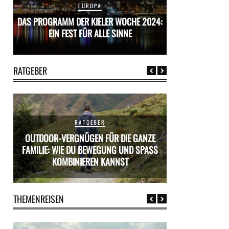
EUROPA
24:
DAS PROGRAMM DER KIELER WOCHE 2024:
DAS PROGRAMM D
EIN FEST FÜR ALLE SINNE
EIN FES
RATGEBER
RATGEBER
OUTDOOR-VERGNÜGEN FÜR DIE GANZE
ÜR
FAMILIE: WIE DU BEWEGUNG UND SPASS K
MIETWAGEN BUCH
OMBINIEREN KANNST
PR
THEMENREISEN