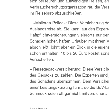
sich bei teuren und aufwendigen Reisen, em
Verbraucherschutzorganisation rät, die Vers
im Reisebüro abzuschließen.
– «Mallorca-Police»: Diese Versicherung 
Auslandsreise ab. Sie kann laut den Experte
Haftpflichtversicherungen vielerorts nur g
Schaden höher, haften Urlauber mit ihrem 
abschließt, lohnt aber ein Blick in die eig
schon enthalten. 10 bis 20 Euro kostet sons
Versicherten.
– Reisegepäckversicherung: Diese Versiche
des Gepäcks zu zahlen. Die Experten sind j
des Schadens übernommen. Dem Versicherte
einer Leistungskürzung führt, so die BdV-
Schmuck seien oft gar nicht mitversichert.
(dpa/tmn)