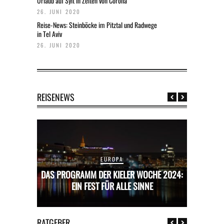
Urlaub auf Sylt in Zeiten von Corona
26. JUNI 2020
Reise-News: Steinböcke im Pitztal und Radwege
in Tel Aviv
26. JUNI 2020
REISENEWS
EUROPA
CHE 2024:
DAS PROGRAMM DER KIELER WOCHE 2024:
DAS PROG
E
EIN FEST FÜR ALLE SINNE
RATGEBER