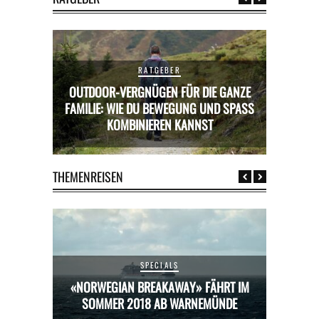
RATGEBER
OUTDOOR-VERGNÜGEN FÜR DIE GANZE
RICKS FÜR
FAMILIE: WIE DU BEWEGUNG UND SPASS K
MIETWAGE
OMBINIEREN KANNST
THEMENREISEN
SPECIALS
HRT IM
«NORWEGIAN BREAKAWAY» FÄHRT IM
«NORW
ÜNDE
SOMMER 2018 AB WARNEMÜNDE
SOM