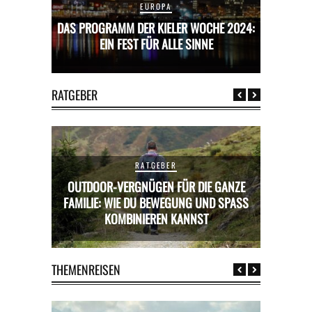
EUROPA
CHE 2024:
DAS PROGRAMM DER KIELER WOCHE 2024:
DAS PROG
E
EIN FEST FÜR ALLE SINNE
RATGEBER
RATGEBER
OUTDOOR-VERGNÜGEN FÜR DIE GANZE
RICKS FÜR
FAMILIE: WIE DU BEWEGUNG UND SPASS K
MIETWAGE
OMBINIEREN KANNST
THEMENREISEN