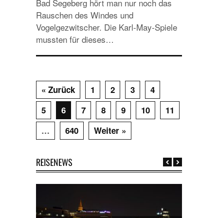
Bad Segeberg hört man nur noch das
Rauschen des Windes und
Vogelgezwitscher. Die Karl-May-Spiele
mussten für dieses…
« Zurück
1
2
3
4
5
6
7
8
9
10
11
…
640
Weiter »
REISENEWS