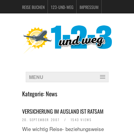
REISE BUCHEN
123-UND-WEG
IMPRESSUM
DATENSCHUTZERKLÄRUNG
MENU
Kategorie:
News
VERSICHERUNG IM AUSLAND IST RATSAM
20. SEPTEMBER 2007
/
1543 VIEWS
Wie wichtig Reise- beziehungsweise