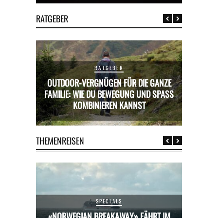
RATGEBER
RATGEBER
OUTDOOR-VERGNÜGEN FÜR DIE GANZE
RICKS FÜR
FAMILIE: WIE DU BEWEGUNG UND SPASS K
MIETWAGE
OMBINIEREN KANNST
THEMENREISEN
SPECIALS
HRT IM
«NORWEGIAN BREAKAWAY» FÄHRT IM
«NORW