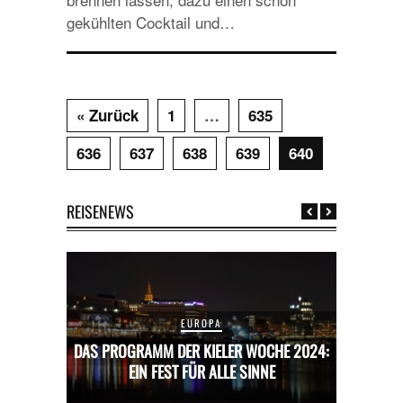
gekühlten Cocktail und…
« Zurück
1
…
635
636
637
638
639
640
REISENEWS
EUROPA
CHE 2024:
DAS PROGRAMM DER KIELER WOCHE 2024:
DAS PROG
E
EIN FEST FÜR ALLE SINNE