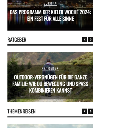
EUROPA
24:
DAS PROGRAMM DER KIELER WOCHE 2024:
DAS PROGRAMM D
EIN FEST FÜR ALLE SINNE
EIN FES
RATGEBER
RATGEBER
OUTDOOR-VERGNÜGEN FÜR DIE GANZE
ÜR
FAMILIE: WIE DU BEWEGUNG UND SPASS K
MIETWAGEN BUCH
OMBINIEREN KANNST
PR
THEMENREISEN