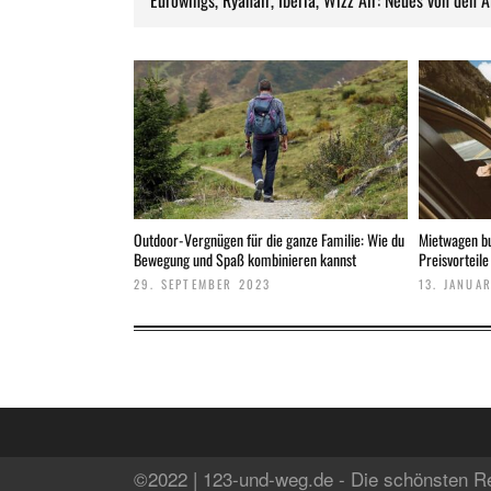
Eurowings, Ryanair, Iberia, Wizz Air: Neues von den A
Outdoor-Vergnügen für die ganze Familie: Wie du
Mietwagen bu
Bewegung und Spaß kombinieren kannst
Preisvorteile
29. SEPTEMBER 2023
13. JANUA
©2022 | 123-und-weg.de - Die schönsten R