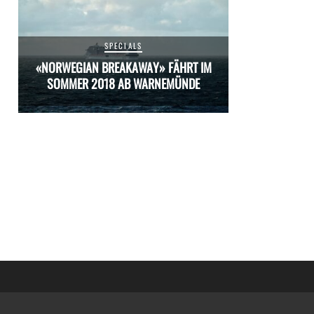
SPECIALS
M
«NORWEGIAN BREAKAWAY» FÄHRT IM
«NORWEGIAN 
SOMMER 2018 AB WARNEMÜNDE
SOMMER 20