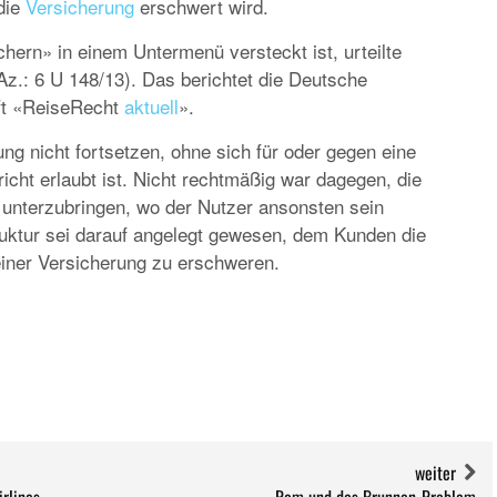
die
Versicherung
erschwert wird.
EUROPA
DAS PROGRAMM DER KIELER WOCHE 20
chern» in einem Untermenü versteckt ist, urteilte
EIN FEST FÜR ALLE SINNE
z.: 6 U 148/13). Das berichtet die Deutsche
ift «ReiseRecht
aktuell
».
ung nicht fortsetzen, ohne sich für oder gegen eine
icht erlaubt ist. Nicht rechtmäßig war dagegen, die
unterzubringen, wo der Nutzer ansonsten sein
uktur sei darauf angelegt gewesen, dem Kunden die
iner Versicherung zu erschweren.
RATGEBER
MIETWAGEN BUCHEN: TIPPS & TRICKS F
PREISVORTEILE
weiter