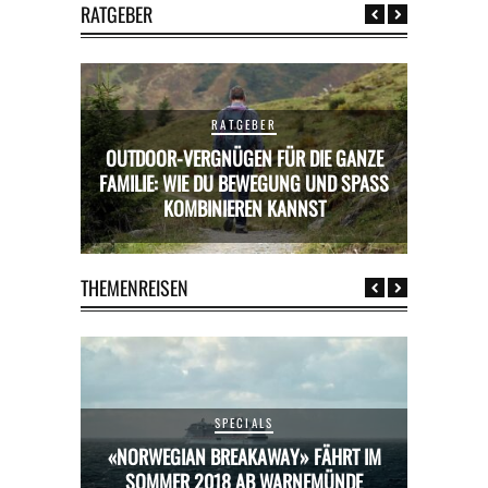
RATGEBER
RATGEBER
OUTDOOR-VERGNÜGEN FÜR DIE GANZE
RICKS FÜR
FAMILIE: WIE DU BEWEGUNG UND SPASS K
MIETWAGE
OMBINIEREN KANNST
THEMENREISEN
SPECIALS
HRT IM
«NORWEGIAN BREAKAWAY» FÄHRT IM
«NORW
ÜNDE
SOMMER 2018 AB WARNEMÜNDE
SOM