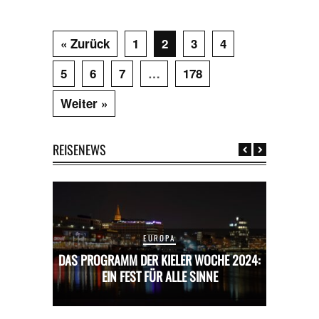
« Zurück
1
2
3
4
5
6
7
…
178
Weiter »
REISENEWS
EUROPA
CHE 2024:
DAS PROGRAMM DER KIELER WOCHE 2024:
DAS PROG
E
EIN FEST FÜR ALLE SINNE