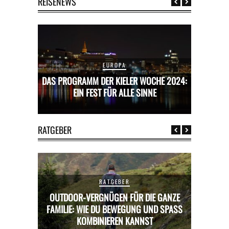
REISENEWS
EUROPA
CHE 2024:
DAS PROGRAMM DER KIELER WOCHE 2024:
DAS PROG
E
EIN FEST FÜR ALLE SINNE
RATGEBER
RATGEBER
OUTDOOR-VERGNÜGEN FÜR DIE GANZE
RICKS FÜR
FAMILIE: WIE DU BEWEGUNG UND SPASS K
MIETWAGE
OMBINIEREN KANNST