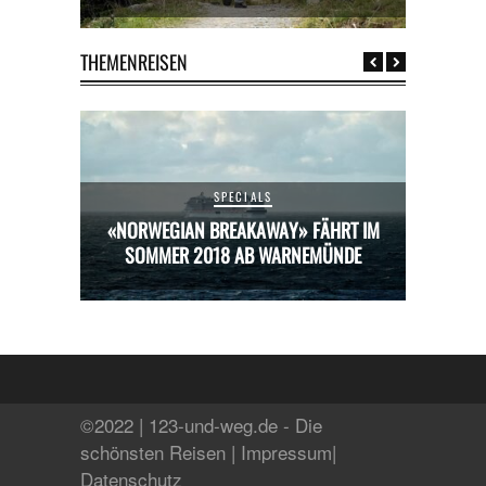
THEMENREISEN
SPECIALS
HRT IM
«NORWEGIAN BREAKAWAY» FÄHRT IM
«NORW
ÜNDE
SOMMER 2018 AB WARNEMÜNDE
SOM
©2022 | 123-und-weg.de - Die
schönsten Reisen |
Impressum
|
Datenschutz