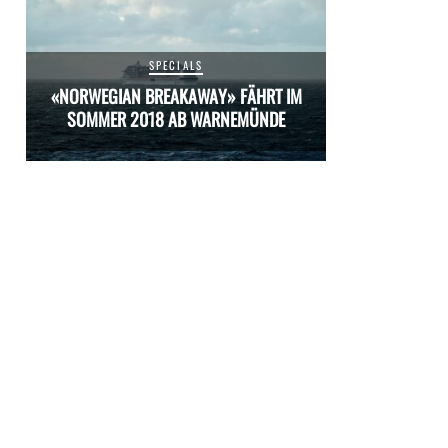
SPECIALS
M
«NORWEGIAN BREAKAWAY» FÄHRT IM
«NORWEGIAN 
SOMMER 2018 AB WARNEMÜNDE
SOMMER 20