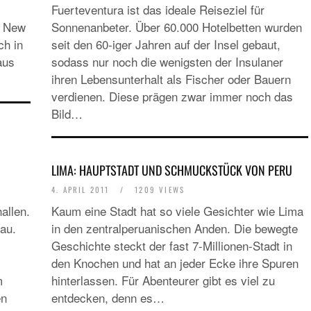
EUROPA
Fuerteventura ist das ideale Reiseziel für
DAS PROGRAMM DER KIELER WOCHE 20
n New
Sonnenanbeter. Über 60.000 Hotelbetten wurden
EIN FEST FÜR ALLE SINNE
ch in
seit den 60-iger Jahren auf der Insel gebaut,
aus
sodass nur noch die wenigsten der Insulaner
ihren Lebensunterhalt als Fischer oder Bauern
verdienen. Diese prägen zwar immer noch das
Bild…
LIMA: HAUPTSTADT UND SCHMUCKSTÜCK VON PERU
RATGEBER
4. APRIL 2011
/
1209 VIEWS
MIETWAGEN BUCHEN: TIPPS & TRICKS F
allen.
Kaum eine Stadt hat so viele Gesichter wie Lima
PREISVORTEILE
au.
in den zentralperuanischen Anden. Die bewegte
Geschichte steckt der fast 7-Millionen-Stadt in
den Knochen und hat an jeder Ecke ihre Spuren
m
hinterlassen. Für Abenteurer gibt es viel zu
en
entdecken, denn es…