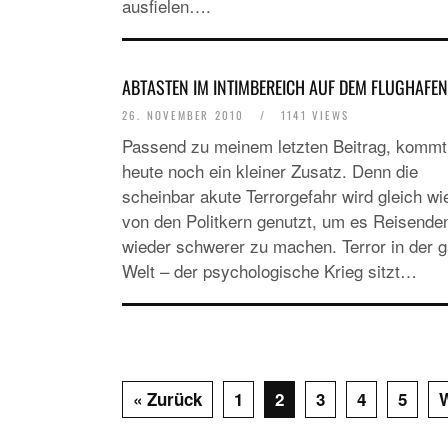
ausfielen….
ABTASTEN IM INTIMBEREICH AUF DEM FLUGHAFEN
26. NOVEMBER 2010
/
1141 VIEWS
Passend zu meinem letzten Beitrag, kommt
heute noch ein kleiner Zusatz. Denn die
scheinbar akute Terrorgefahr wird gleich wi
von den Politkern genutzt, um es Reisende
wieder schwerer zu machen. Terror in der 
Welt – der psychologische Krieg sitzt…
« Zurück
1
2
3
4
5
W