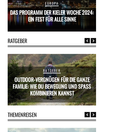
EUROPA
24:
DAS PROGRAMM DER KIELER WOCHE 2024:
DAS PROGRAMM D
EIN FEST FÜR ALLE SINNE
EIN FES
RATGEBER
RATGEBER
OUTDOOR-VERGNÜGEN FÜR DIE GANZE
ÜR
FAMILIE: WIE DU BEWEGUNG UND SPASS K
MIETWAGEN BUCH
OMBINIEREN KANNST
PR
THEMENREISEN