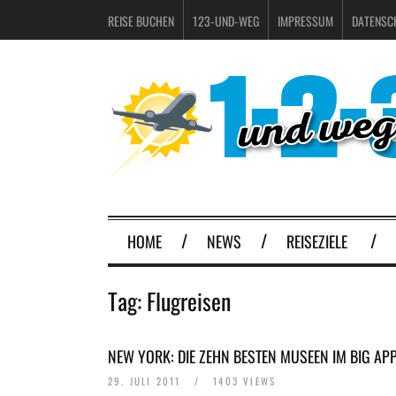
REISE BUCHEN
123-UND-WEG
IMPRESSUM
DATENSC
HOME
NEWS
REISEZIELE
Tag:
Flugreisen
NEW YORK: DIE ZEHN BESTEN MUSEEN IM BIG AP
29. JULI 2011
/
1403 VIEWS