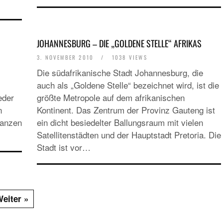
SPECIALS
JOHANNESBURG – DIE „GOLDENE STELLE“ AFRIKAS
«NORWEGIAN BREAKAWAY» FÄHRT I
SOMMER 2018 AB WARNEMÜNDE
3. NOVEMBER 2010
/
1038 VIEWS
Die südafrikanische Stadt Johannesburg, die
auch als „Goldene Stelle“ bezeichnet wird, ist die
eder
größte Metropole auf dem afrikanischen
n
Kontinent. Das Zentrum der Provinz Gauteng ist
ganzen
ein dicht besiedelter Ballungsraum mit vielen
Satellitenstädten und der Hauptstadt Pretoria. Die
Stadt ist vor…
eiter »